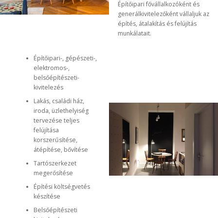
Építőipari fővállalkozóként és
generálkivitelezőként vállaljuk az
építés, átalakítás és felújítás
munkálatait.
Építőipari-, gépészeti-,
elektromos-,
belsőépítészeti-
kivitelezés
Lakás, családi ház,
iroda, üzlethelyiség
tervezése teljes
felújítása
korszerűsítése,
átépítése, bővítése
Tartószerkezet
megerősítése
Építési költségvetés
készítése
Belsőépítészeti