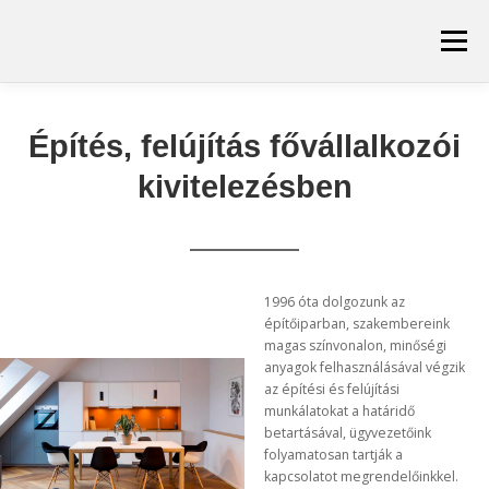
Tovább
a
Menü
tartalomhoz
KEZDŐLAP
GENERÁLKIVITELEZÉS
Építés, felújítás fővállalkozói
kivitelezésben
REFERENCIÁK
ELÉRHETŐSÉGEK
1996 óta dolgozunk az
építőiparban, szakembereink
magas színvonalon, minőségi
anyagok felhasználásával végzik
az építési és felújítási
munkálatokat a határidő
betartásával, ügyvezetőink
folyamatosan tartják a
kapcsolatot megrendelőinkkel.