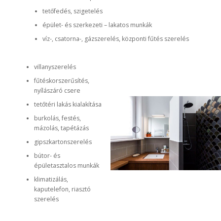
tetőfedés, szigetelés
épület- és szerkezeti – lakatos munkák
víz-, csatorna-, gázszerelés, központi fűtés szerelés
villanyszerelés
fűtéskorszerűsítés,
nyílászáró csere
tetőtéri lakás kialakítása
burkolás, festés,
mázolás, tapétázás
gipszkartonszerelés
bútor- és
épületasztalos munkák
klimatizálás,
kaputelefon, riasztó
szerelés