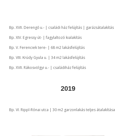
Bp. XVII. Derengő u.- | családi ház felújítás | garázsátalakítás
Bp. XIV. Egressy út- | fagylaltozó kialakítás
Bp. V. Ferenciek tere- | 68 m2 lakásfelújítás
Bp. VIII. Krúdy Gyula u. | 34 m2 lakásfelújítás
Bp. XVII. Rákosvölgyi u.- | családiház felújítás
2019
Bp. VI. Rippl-Rónai utca | 30 m2 garzonlakás teljes átalakítása