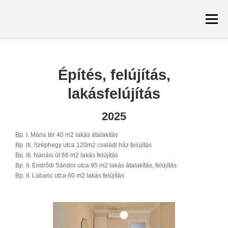
Tovább
a
Menü
tartalomhoz
KEZDŐLAP
GENERÁLKIVITELEZÉS
Építés, felújítás,
lakásfelújítás
REFERENCIÁK
ELÉRHETŐSÉGEK
2025
Bp. I. Mária tér 40 m2 lakás átalakítás
Bp. III. Széphegy utca 120m2 családi ház felújítás
Bp. III. Nánási út 66 m2 lakás felújítás
Bp. II. Endrődi Sándor utca 95 m2 lakás átalakítás, felújítás
Bp. II. Labanc utca 60 m2 lakás felújítás